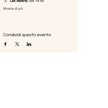
Les Alberts:
 ore 14:45
Mostra di più
Condividi questo evento
Ice Line Private Shuttle
Linea Bus Oulx - Monginevro - Briançon
icelineprivateshuttle@gmail.com
10056 Oulx TO, Italia
Privacy
Policy