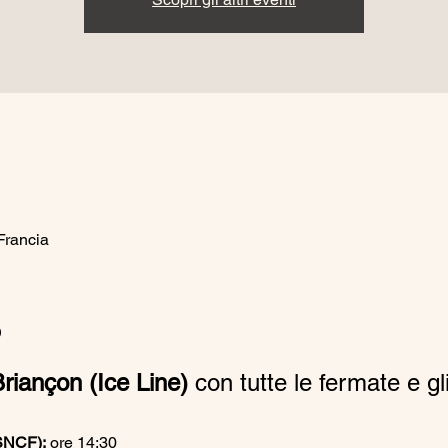
Francia
o
riançon (Ice Line)
 con tutte le fermate e gli
(SNCF):
 ore 14:30