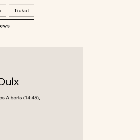
a
Ticket
ews
Oulx
s Alberts (14:45),