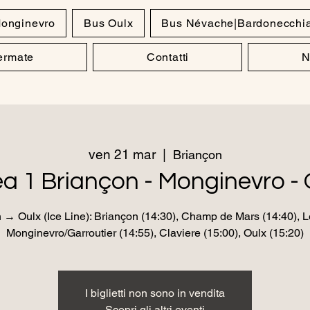
onginevro
Bus Oulx
Bus Névache|Bardonecchi
Fermate
Contatti
N
ven 21 mar
  |  
Briançon
ea 1 Briançon - Monginevro - 
 → Oulx (Ice Line): Briançon (14:30), Champ de Mars (14:40), Le
Monginevro/Garroutier (14:55), Claviere (15:00), Oulx (15:20)
I biglietti non sono in vendita
Scopri gli altri eventi