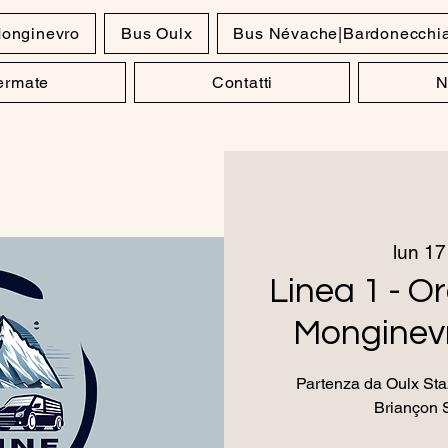
onginevro
Bus Oulx
Bus Névache|Bardonecchi
Fermate
Contatti
N
lun 17
Linea 1 - Or
Monginevr
Partenza da Oulx Staz
Briançon 