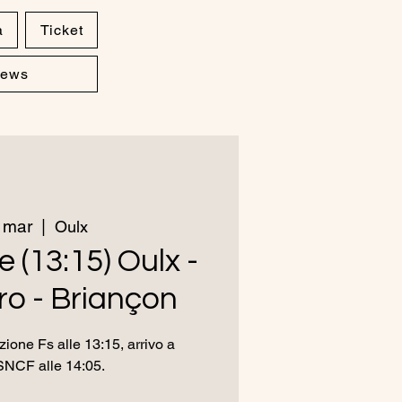
a
Ticket
ews
 mar
  |  
Oulx
e (13:15) Oulx -
o - Briançon
ione Fs alle 13:15, arrivo a
SNCF alle 14:05.