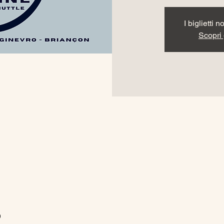
I biglietti 
Scopri g
o