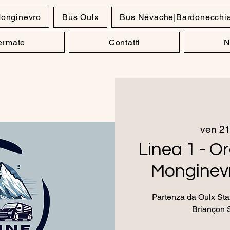
onginevro
Bus Oulx
Bus Névache|Bardonecchi
Fermate
Contatti
N
ven 21
Linea 1 - Or
Monginevr
Partenza da Oulx Staz
Briançon 