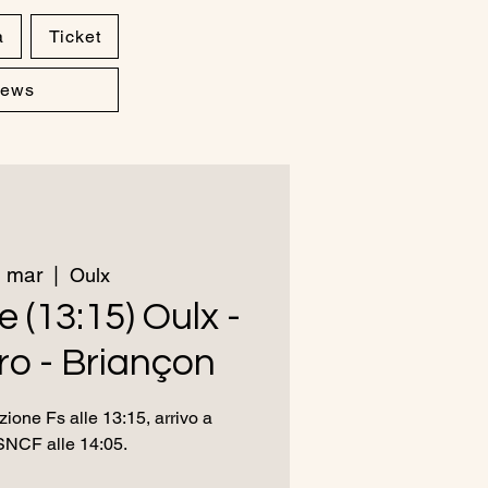
a
Ticket
ews
 mar
  |  
Oulx
e (13:15) Oulx -
o - Briançon
ione Fs alle 13:15, arrivo a
SNCF alle 14:05.