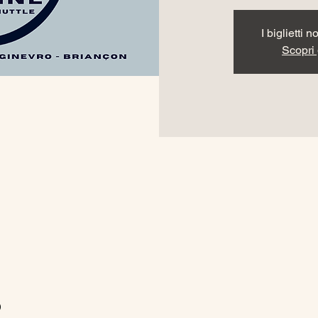
I biglietti 
Scopri g
o