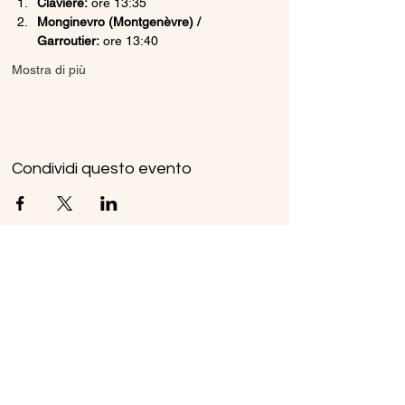
Claviere:
 ore 13:35
Monginevro (Montgenèvre) / 
Garroutier:
 ore 13:40
Mostra di più
Condividi questo evento
Ice Line Private Shuttle
Linea Bus Oulx - Monginevro - Briançon
icelineprivateshuttle@gmail.com
10056 Oulx TO, Italia
Privacy
Policy