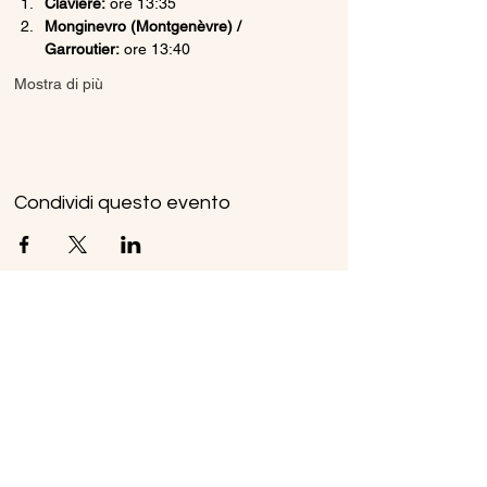
Claviere:
 ore 13:35
Monginevro (Montgenèvre) / 
Garroutier:
 ore 13:40
Mostra di più
Condividi questo evento
Ice Line Private Shuttle
Linea Bus Oulx - Monginevro - Briançon
icelineprivateshuttle@gmail.com
10056 Oulx TO, Italia
Privacy
Policy