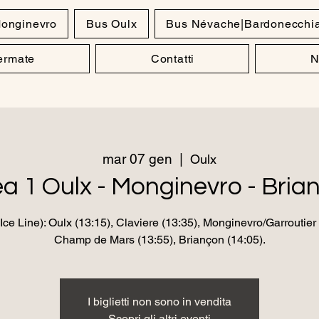
onginevro
Bus Oulx
Bus Névache|Bardonecchi
Fermate
Contatti
N
mar 07 gen
  |  
Oulx
ea 1 Oulx - Monginevro - Bria
ce Line): Oulx (13:15), Claviere (13:35), Monginevro/Garroutier 
Champ de Mars (13:55), Briançon (14:05).
I biglietti non sono in vendita
Scopri gli altri eventi