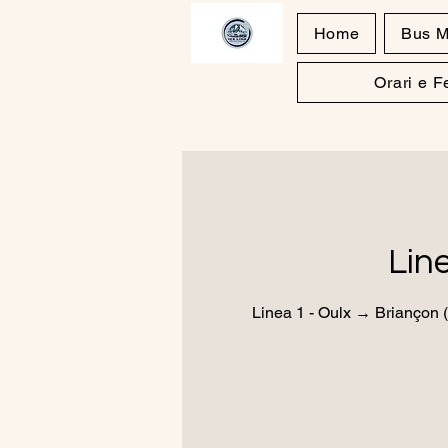
Home
Bus M
Orari e 
Lin
Linea 1 - Oulx → Briançon (I