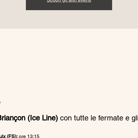
o
riançon (Ice Line)
 con tutte le fermate e gli
lx (FS):
 ore 13:15