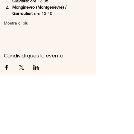
Claviere:
 ore 13:35
Monginevro (Montgenèvre) / 
Garroutier:
 ore 13:40
Mostra di più
Condividi questo evento
Ice Line Private Shuttle
Linea Bus Oulx - Monginevro - Briançon
icelineprivateshuttle@gmail.com
10056 Oulx TO, Italia
Privacy
Policy