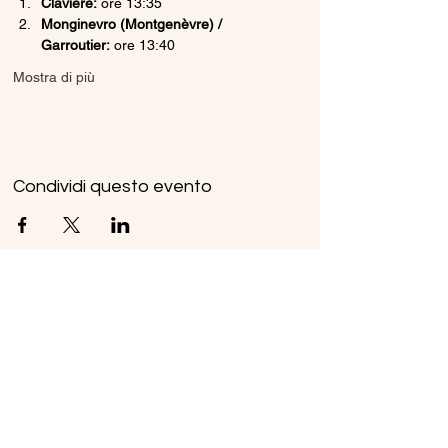
Claviere:
 ore 13:35
Monginevro (Montgenèvre) / 
Garroutier:
 ore 13:40
Mostra di più
Condividi questo evento
Ice Line Private Shuttle
Linea Bus Oulx - Monginevro - Briançon
icelineprivateshuttle@gmail.com
10056 Oulx TO, Italia
Privacy
Policy