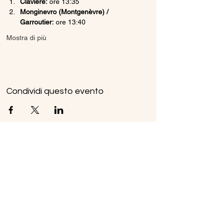
Claviere:
 ore 13:35
Monginevro (Montgenèvre) / 
Garroutier:
 ore 13:40
Mostra di più
Condividi questo evento
Ice Line Private Shuttle
Linea Bus Oulx - Monginevro - Briançon
icelineprivateshuttle@gmail.com
10056 Oulx TO, Italia
Privacy
Policy