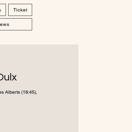
a
Ticket
ews
Oulx
s Alberts (18:45),