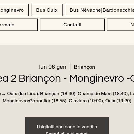
onginevro
Bus Oulx
Bus Névache|Bardonecchi
Fermate
Contatti
N
lun 06 gen
  |  
Briançon
ea 2 Briançon - Monginevro -
n→ Oulx (Ice Line): Briançon (18:30), Champ de Mars (18:40), Le
Monginevro/Garroutier (18:55), Claviere (19:00), Oulx (19:20)
I biglietti non sono in vendita
Scopri gli altri eventi