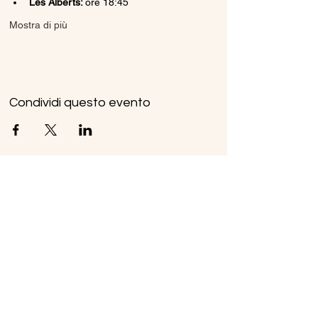
Les Alberts: 
ore 18:45
Mostra di più
Condividi questo evento
Ice Line Private Shuttle
Linea Bus Oulx - Monginevro - Briançon
icelineprivateshuttle@gmail.com
10056 Oulx TO, Italia
Privacy
Policy