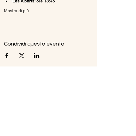
Les Alberts: 
ore 18:45
Mostra di più
Condividi questo evento
Ice Line Private Shuttle
Linea Bus Oulx - Monginevro - Briançon
icelineprivateshuttle@gmail.com
10056 Oulx TO, Italia
Privacy
Policy