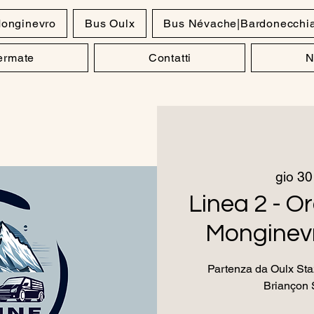
onginevro
Bus Oulx
Bus Névache|Bardonecchi
Fermate
Contatti
N
gio 30
Linea 2 - Or
Monginevr
Partenza da Oulx Staz
Briançon 