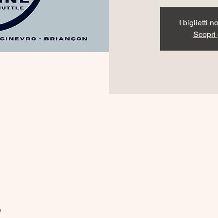
I biglietti 
Scopri g
o