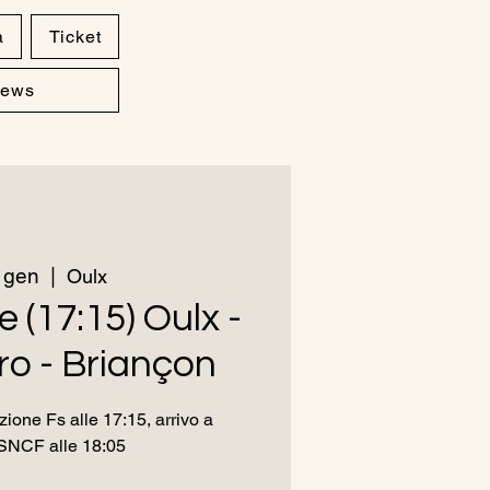
a
Ticket
ews
 gen
  |  
Oulx
e (17:15) Oulx -
o - Briançon
ione Fs alle 17:15, arrivo a
SNCF alle 18:05