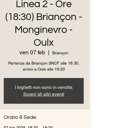
Linea 2 - Ore
(18:30) Briançon -
Monginevro -
Oulx
ven 07 feb
  |  
Briançon
Partenza da Briançon SNCF alle 18:30,
arrivo a Oulx alle 19:20
I biglietti non sono in vendita
Scopri gli altri eventi
Orario & Sede
07 feb 2025, 18:30 – 19:20