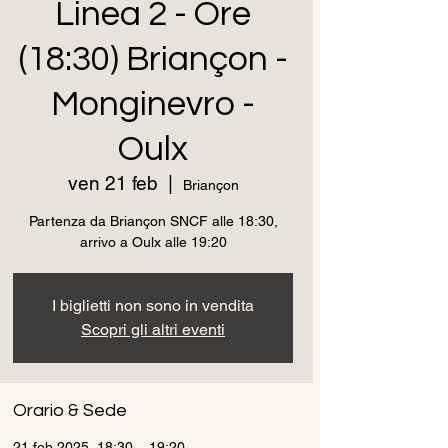
Linea 2 - Ore
(18:30) Briançon -
Monginevro -
Oulx
ven 21 feb
  |  
Briançon
Partenza da Briançon SNCF alle 18:30,
arrivo a Oulx alle 19:20
I biglietti non sono in vendita
Scopri gli altri eventi
Orario & Sede
21 feb 2025, 18:30 – 19:20