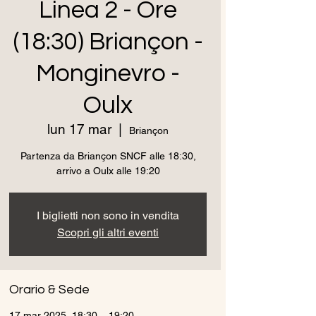
Linea 2 - Ore
(18:30) Briançon -
Monginevro -
Oulx
lun 17 mar
  |  
Briançon
Partenza da Briançon SNCF alle 18:30,
arrivo a Oulx alle 19:20
I biglietti non sono in vendita
Scopri gli altri eventi
Orario & Sede
17 mar 2025, 18:30 – 19:20