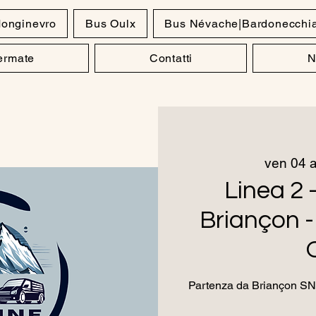
onginevro
Bus Oulx
Bus Névache|Bardonecchi
Fermate
Contatti
N
ven 04 
Linea 2 -
Briançon -
Partenza da Briançon SNCF