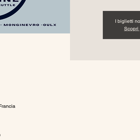
I biglietti 
Scopri g
Francia
o