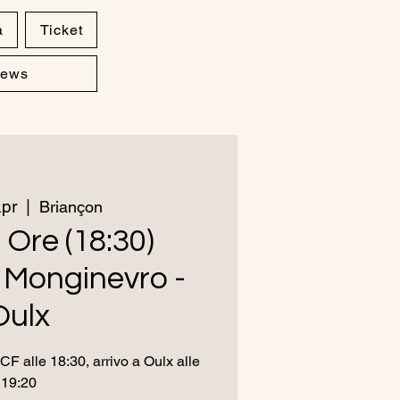
a
Ticket
ews
apr
  |  
Briançon
 Ore (18:30)
 Monginevro -
Oulx
 alle 18:30, arrivo a Oulx alle
19:20