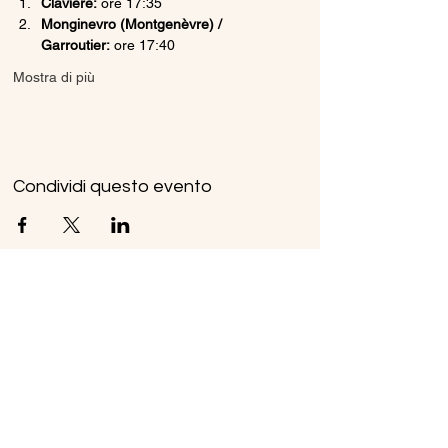
Claviere:
 ore 17:35
Monginevro (Montgenèvre) / 
Garroutier:
 ore 17:40
Mostra di più
Condividi questo evento
Ice Line Private Shuttle
Linea Bus Oulx - Monginevro - Briançon
icelineprivateshuttle@gmail.com
10056 Oulx TO, Italia
Privacy
Policy