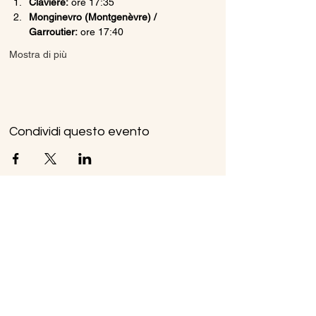
Claviere:
 ore 17:35
Monginevro (Montgenèvre) / 
Garroutier:
 ore 17:40
Mostra di più
Condividi questo evento
Ice Line Private Shuttle
Linea Bus Oulx - Monginevro - Briançon
icelineprivateshuttle@gmail.com
10056 Oulx TO, Italia
Privacy
Policy