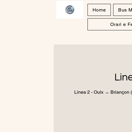
Home
Bus M
Orari e 
Lin
Linea 2 - Oulx → Briançon (I