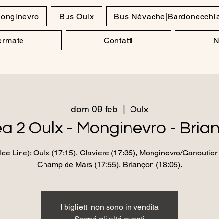
onginevro
Bus Oulx
Bus Névache|Bardonecchi
Fermate
Contatti
N
dom 09 feb
  |  
Oulx
ea 2 Oulx - Monginevro - Bria
ce Line): Oulx (17:15), Claviere (17:35), Monginevro/Garroutier 
Champ de Mars (17:55), Briançon (18:05).
I biglietti non sono in vendita
Scopri gli altri eventi