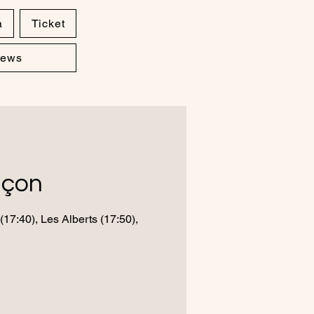
a
Ticket
ews
nçon
(17:40), Les Alberts (17:50),