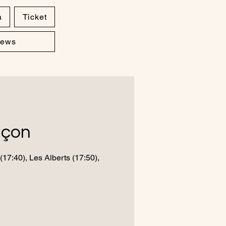
a
Ticket
ews
nçon
(17:40), Les Alberts (17:50),