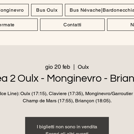
onginevro
Bus Oulx
Bus Névache|Bardonecchi
Fermate
Contatti
N
gio 20 feb
  |  
Oulx
ea 2 Oulx - Monginevro - Bria
ce Line): Oulx (17:15), Claviere (17:35), Monginevro/Garroutier 
Champ de Mars (17:55), Briançon (18:05).
I biglietti non sono in vendita
Scopri gli altri eventi