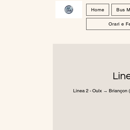
Home
Bus M
Orari e 
Lin
Linea 2 - Oulx → Briançon (I