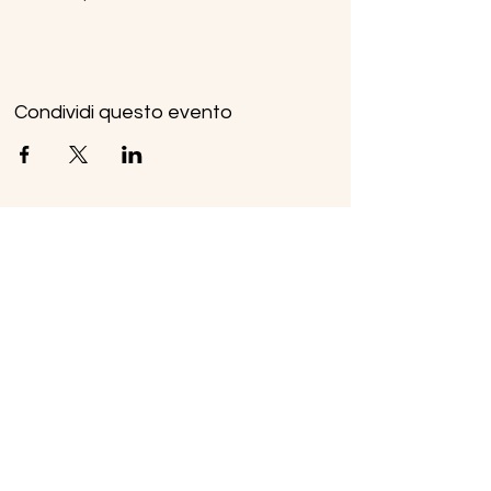
Condividi questo evento
Ice Line Private Shuttle
Linea Bus Oulx - Monginevro - Briançon
icelineprivateshuttle@gmail.com
10056 Oulx TO, Italia
Privacy
Policy