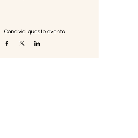
Condividi questo evento
Ice Line Private Shuttle
Linea Bus Oulx - Monginevro - Briançon
icelineprivateshuttle@gmail.com
10056 Oulx TO, Italia
Privacy
Policy