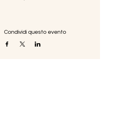
Condividi questo evento
Ice Line Private Shuttle
Linea Bus Oulx - Monginevro - Briançon
icelineprivateshuttle@gmail.com
10056 Oulx TO, Italia
Privacy
Policy