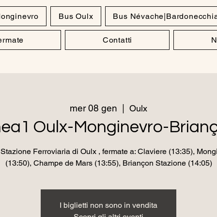
onginevro
Bus Oulx
Bus Névache|Bardonecchi
Fermate
Contatti
N
mer 08 gen
  |  
Oulx
nea1 Oulx-Monginevro-Brian
Stazione Ferroviaria di Oulx , fermate a: Claviere (13:35), Mong
(13:50), Champe de Mars (13:55), Briançon Stazione (14:05)
I biglietti non sono in vendita
Scopri gli altri eventi