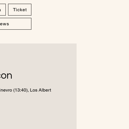
a
Ticket
ews
çon
inevro (13:40), Los Albert