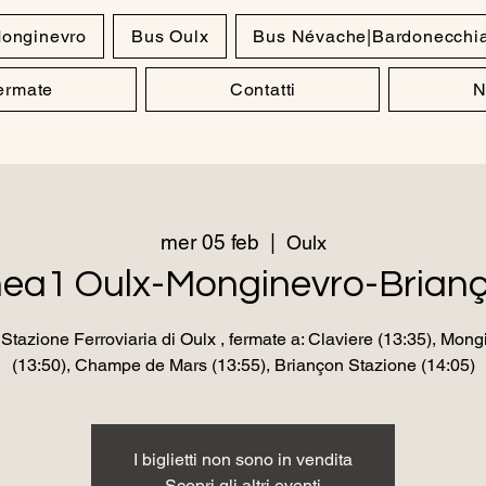
onginevro
Bus Oulx
Bus Névache|Bardonecchi
Fermate
Contatti
N
mer 05 feb
  |  
Oulx
nea1 Oulx-Monginevro-Brian
Stazione Ferroviaria di Oulx , fermate a: Claviere (13:35), Mong
(13:50), Champe de Mars (13:55), Briançon Stazione (14:05)
I biglietti non sono in vendita
Scopri gli altri eventi