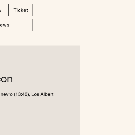
a
Ticket
ews
çon
inevro (13:40), Los Albert