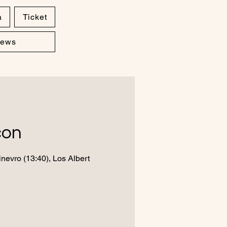
a
Ticket
ews
çon
inevro (13:40), Los Albert