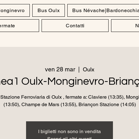
onginevro
Bus Oulx
Bus Névache|Bardonecchi
Fermate
Contatti
N
ven 28 mar
  |  
Oulx
nea1 Oulx-Monginevro-Brian
Stazione Ferroviaria di Oulx , fermate a: Claviere (13:35), Mong
(13:50), Champe de Mars (13:55), Briançon Stazione (14:05)
I biglietti non sono in vendita
Scopri gli altri eventi