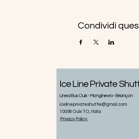
Condividi ques
Ice Line Private Shut
Linea Bus Oulx - Monginevro - Briançon
icelineprivateshuttle@gmail.com
10056 Oulx TO, Italia
Privacy
Policy