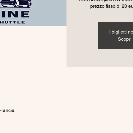
prezzo fisso di 20 eur
I biglietti 
Scopri g
5
Francia