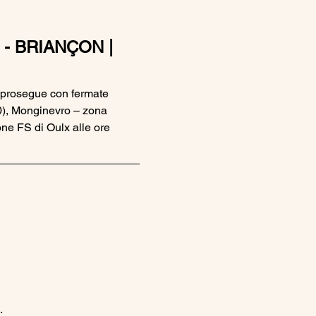
- BRIANÇON | 
o prosegue con fermate 
0), Monginevro – zona 
one FS di Oulx alle ore 
.