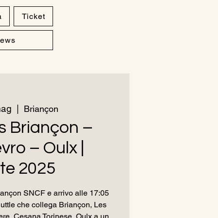
a
Ticket
ews
mag
  |  
Briançon
s Briançon –
ro – Oulx |
te 2025
iançon SNCF e arrivo alle 17:05
huttle che collega Briançon, Les
ere, Cesana Torinese, Oulx a un