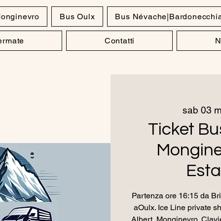
onginevro
Bus Oulx
Bus Névache|Bardonecchi
Fermate
Contatti
N
sab 03 
Ticket Bu
Monginev
Esta
Partenza ore 16:15 da Br
aOulx. Ice Line private s
Albert, Monginevro, Clavi