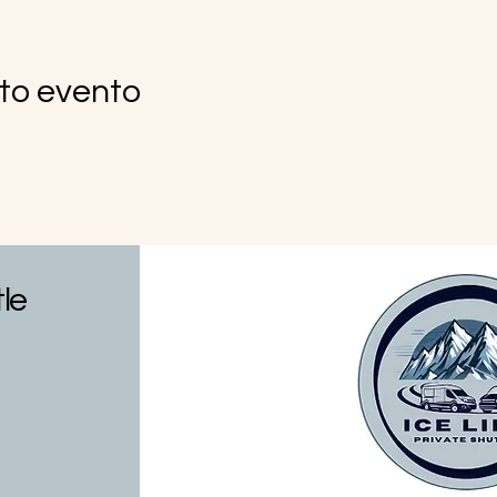
to evento
tle