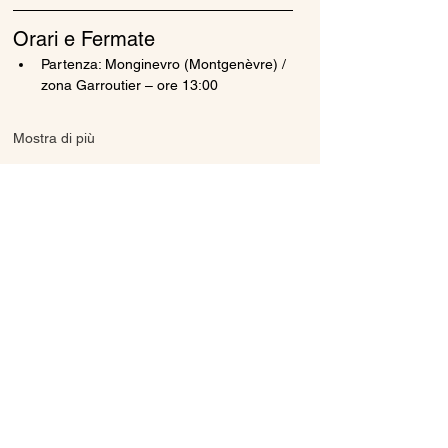
Orari e Fermate
Partenza: Monginevro (Montgenèvre) / 
zona Garroutier – ore 13:00
Mostra di più
Condividi questo evento
Ice Line Private Shuttle
Linea Bus Oulx - Monginevro - Briançon
icelineprivateshuttle@gmail.com