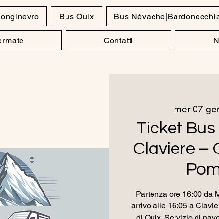
onginevro
Bus Oulx
Bus Névache|Bardonecchi
Fermate
Contatti
N
mer 07 ge
Ticket Bus
Claviere – 
Pom
Partenza ore 16:00 da M
arrivo alle 16:05 a Clavi
di Oulx. Servizio di nave