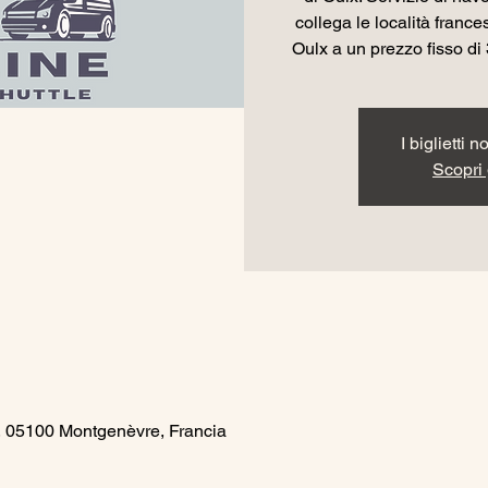
collega le località franc
Oulx a un prezzo fisso di 3
I biglietti 
Scopri g
, 05100 Montgenèvre, Francia