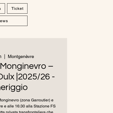
a
Ticket
ews
n
  |  
Montgenèvre
 Monginevro –
Oulx |2025/26 -
eriggio
onginevro (zona Garroutier) e
ere e alle 16:30 alla Stazione FS
tta privata transfrontaliera che