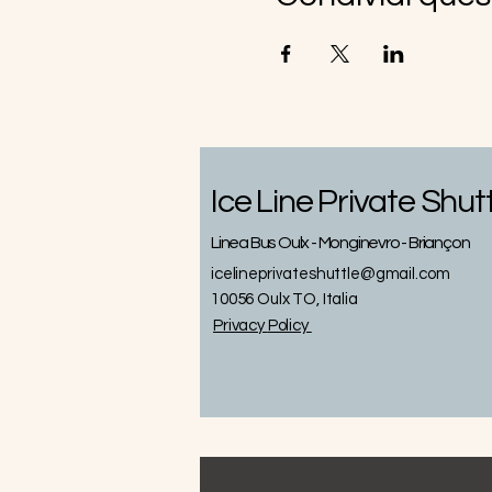
Ice Line Private Shut
Linea Bus Oulx - Monginevro - Briançon
icelineprivateshuttle@gmail.com
10056 Oulx TO, Italia
Privacy
Policy