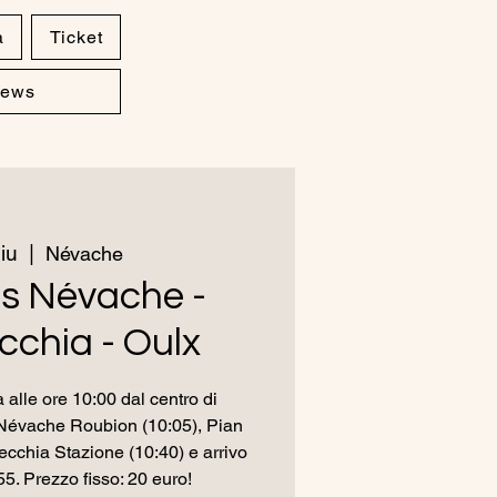
a
Ticket
ews
iu
  |  
Névache
us Névache -
chia - Oulx
 alle ore 10:00 dal centro di
Névache Roubion (10:05), Pian
ecchia Stazione (10:40) e arrivo
55. Prezzo fisso: 20 euro!