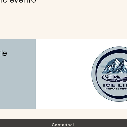
tle
Contattaci