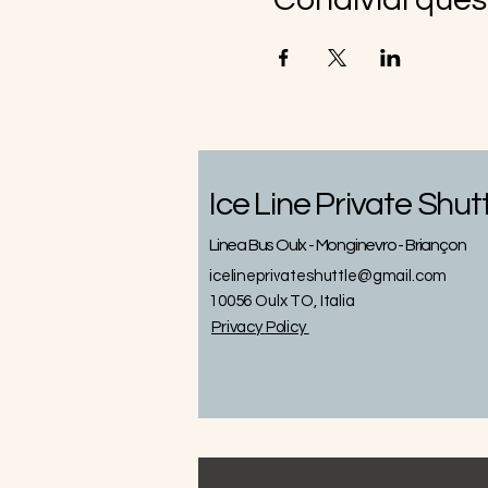
Ice Line Private Shut
Linea Bus Oulx - Monginevro - Briançon
icelineprivateshuttle@gmail.com
10056 Oulx TO, Italia
Privacy
Policy