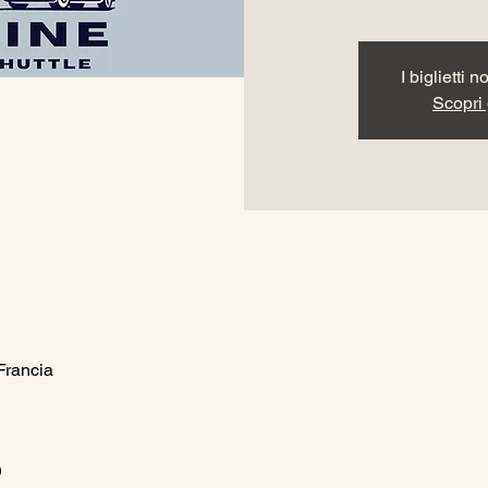
I biglietti 
Scopri g
Francia
o