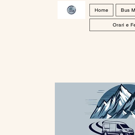
Home
Bus M
Orari e 