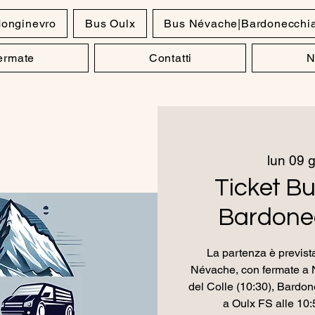
onginevro
Bus Oulx
Bus Névache|Bardonecchi
Fermate
Contatti
N
lun 09 g
Ticket B
Bardonec
La partenza è prevista
Névache, con fermate a 
del Colle (10:30), Bardon
a Oulx FS alle 10: