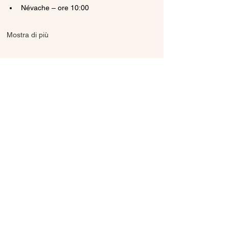
Névache – ore 10:00
Mostra di più
Condividi questo evento
Ice Line Private Shuttle
Linea Bus Oulx - Monginevro - Briançon
icelineprivateshuttle@gmail.com
10056 Oulx TO, Italia
Privacy
Policy