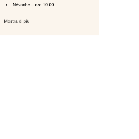
Névache – ore 10:00
Mostra di più
Condividi questo evento
Ice Line Private Shuttle
Linea Bus Oulx - Monginevro - Briançon
icelineprivateshuttle@gmail.com
10056 Oulx TO, Italia
Privacy
Policy