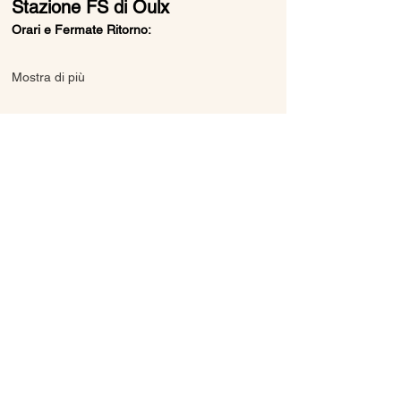
Stazione FS di Oulx
Orari e Fermate Ritorno:
Mostra di più
Condividi questo evento
Ice Line Private Shuttle
Linea Bus Oulx - Monginevro - Briançon
icelineprivateshuttle@gmail.com
10056 Oulx TO, Italia
Privacy
Policy