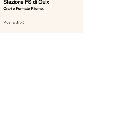
Stazione FS di Oulx
Orari e Fermate Ritorno:
Mostra di più
Condividi questo evento
Ice Line Private Shuttle
Linea Bus Oulx - Monginevro - Briançon
icelineprivateshuttle@gmail.com
10056 Oulx TO, Italia
Privacy
Policy