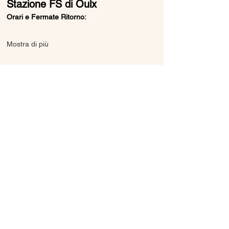
Stazione FS di Oulx
Orari e Fermate Ritorno:
Mostra di più
Condividi questo evento
Ice Line Private Shuttle
Linea Bus Oulx - Monginevro - Briançon
icelineprivateshuttle@gmail.com
10056 Oulx TO, Italia
Privacy
Policy