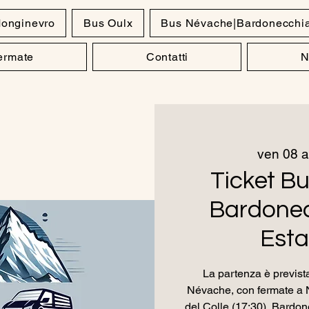
onginevro
Bus Oulx
Bus Névache|Bardonecchi
Fermate
Contatti
N
ven 08 
Ticket B
Bardonecc
Esta
La partenza è prevista
Névache, con fermate a 
del Colle (17:30), Bardon