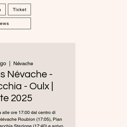
a
Ticket
ews
ago
  |  
Névache
us Névache -
hia - Oulx |
te 2025
 alle ore 17:00 dal centro di
Névache Roubion (17:05), Pian
ecchia Stazione (17:40) e arrivo