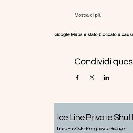
Mostra di più
Google Maps è stato bloccato a causa d
Condividi ques
Ice Line Private Shut
Linea Bus Oulx - Monginevro - Briançon