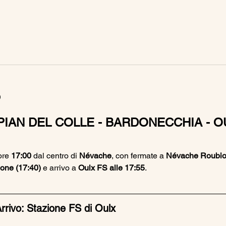
o
PIAN DEL COLLE - BARDONECCHIA - O
ore 
17:00
 dal centro di 
Névache
, con fermate a 
Névache Roubion
one (17:40)
 e arrivo a 
Oulx FS alle 17:55
.
rrivo: Stazione FS di Oulx