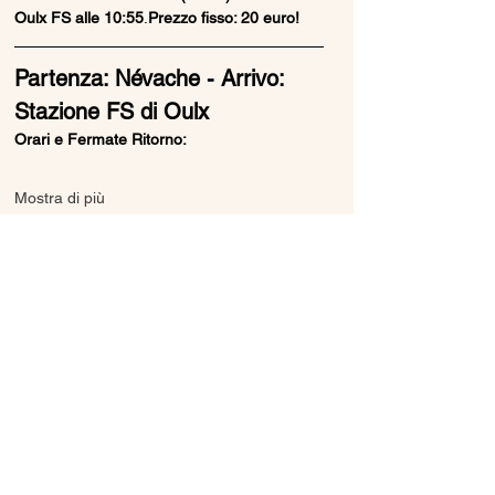
Oulx FS alle 10:55
.
Prezzo fisso: 20 euro!
Partenza: Névache - Arrivo: 
Stazione FS di Oulx
Orari e Fermate Ritorno:
Mostra di più
Condividi questo evento
Ice Line Private Shuttle
Linea Bus Oulx - Monginevro - Briançon