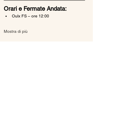
Orari e Fermate Andata:
Oulx FS – ore 12:00
Mostra di più
Condividi questo evento
Ice Line Private Shuttle
Linea Bus Oulx - Monginevro - Briançon
icelineprivateshuttle@gmail.com
10056 Oulx TO, Italia