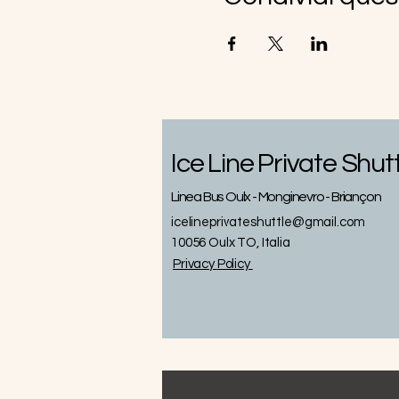
Ice Line Private Shut
Linea Bus Oulx - Monginevro - Briançon
icelineprivateshuttle@gmail.com
10056 Oulx TO, Italia
Privacy
Policy