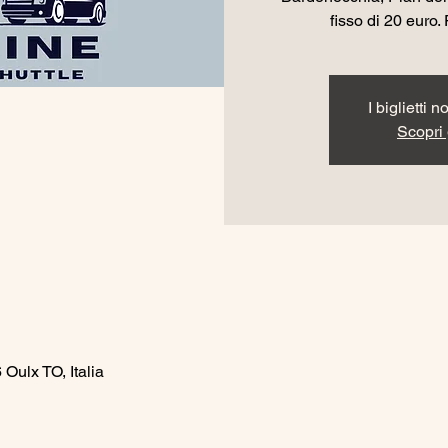
fisso di 20 euro. 
I biglietti 
Scopri g
Oulx TO, Italia