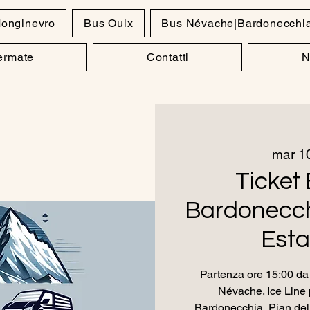
onginevro
Bus Oulx
Bus Névache|Bardonecchi
Fermate
Contatti
N
mar 10
Ticket 
Bardonecch
Esta
Partenza ore 15:00 da 
Névache. Ice Line 
Bardonecchia, Pian del