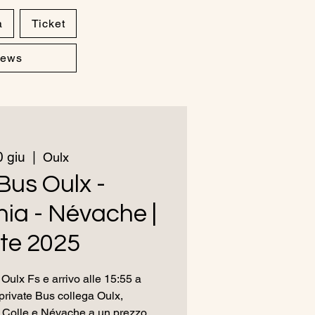
a
Ticket
ews
 giu
  |  
Oulx
Bus Oulx -
ia - Névache |
te 2025
Oulx Fs e arrivo alle 15:55 a
private Bus collega Oulx,
 Colle e Névache a un prezzo