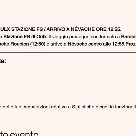
o
ULX STAZIONE FS / ARRIVO A NÉVACHE ORE 12:55. 
a 
Stazione FS di Oulx
. Il viaggio prosegue con fermate a 
Bardon
che Roubion (12:50)
 e arrivo a 
Névache centro alle 12:55
.
Prezz
ta:
elle tue impostazioni relative a Statistiche e cookie funzionali
to evento