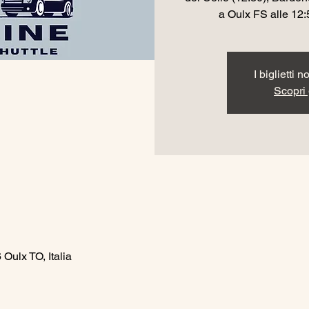
a Oulx FS alle 12:
I biglietti 
Scopri g
Oulx TO, Italia