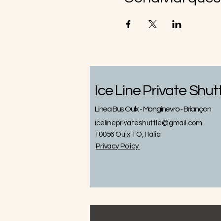
Ice Line Private Shut
Linea Bus Oulx - Monginevro - Briançon
icelineprivateshuttle@gmail.com
10056 Oulx TO, Italia
Privacy
Policy