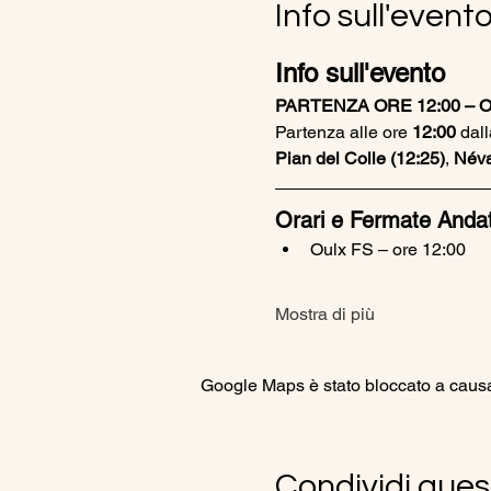
Info sull'event
Info sull'evento
PARTENZA ORE 12:00 – O
Partenza alle ore 
12:00
 dall
Pian del Colle (12:25)
, 
Néva
Orari e Fermate Anda
Oulx FS – ore 12:00
Mostra di più
Google Maps è stato bloccato a causa d
Condividi ques