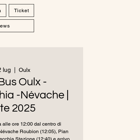
a
Ticket
ews
 lug
  |  
Oulx
Bus Oulx -
ia -Névache |
te 2025
 alle ore 12:00 dal centro di
Névache Roubion (12:05), Pian
ecchia Stazione (12:40) e arrivo