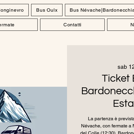
onginevro
Bus Oulx
Bus Névache|Bardonecchi
Fermate
Contatti
N
sab 12
Ticket 
Bardonecch
Esta
La partenza è prevista
Névache, con fermate a 
del Colle (12:30), Bardon