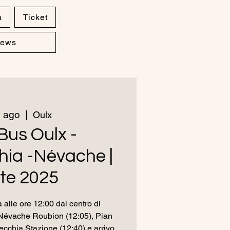
a
Ticket
ews
 ago
  |  
Oulx
Bus Oulx -
ia -Névache |
te 2025
 alle ore 12:00 dal centro di
Névache Roubion (12:05), Pian
ecchia Stazione (12:40) e arrivo