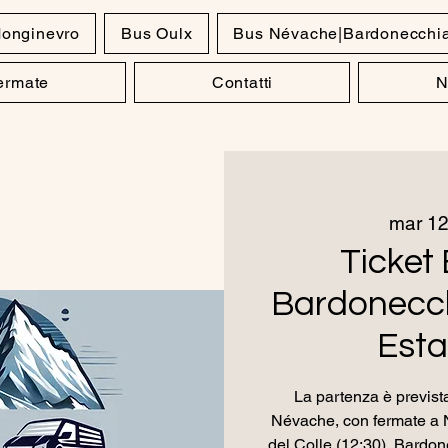
onginevro
Bus Oulx
Bus Névache|Bardonecchi
Fermate
Contatti
N
mar 12
Ticket 
Bardonecch
Esta
La partenza è prevista
Névache, con fermate a 
del Colle (12:30), Bardon