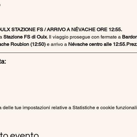
o
ULX STAZIONE FS / ARRIVO A NÉVACHE ORE 12:55. 
a 
Stazione FS di Oulx
. Il viaggio prosegue con fermate a 
Bardon
che Roubion (12:50)
 e arrivo a 
Névache centro alle 12:55
.
Prezz
ta:
elle tue impostazioni relative a Statistiche e cookie funzionali
to evento