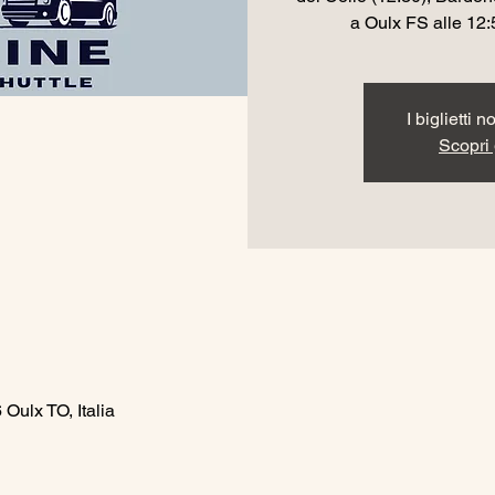
a Oulx FS alle 12:
I biglietti 
Scopri g
Oulx TO, Italia