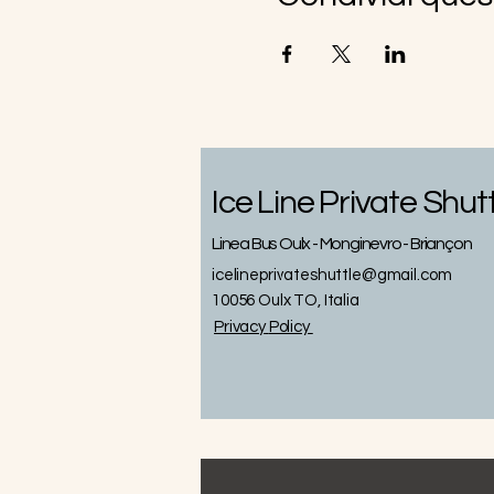
Ice Line Private Shut
Linea Bus Oulx - Monginevro - Briançon
icelineprivateshuttle@gmail.com
10056 Oulx TO, Italia
Privacy
Policy