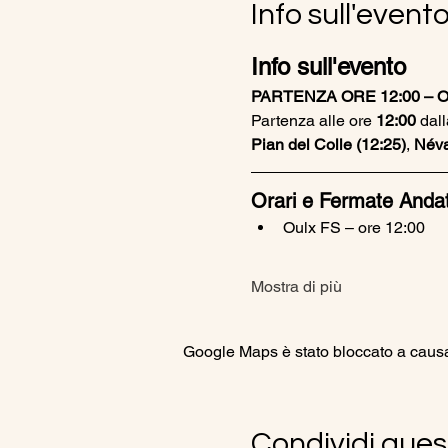
Info sull'event
Info sull'evento
PARTENZA ORE 12:00 – O
Partenza alle ore 
12:00
 dall
Pian del Colle (12:25)
, 
Néva
Orari e Fermate Anda
Oulx FS – ore 12:00
Mostra di più
Google Maps è stato bloccato a causa d
Condividi ques