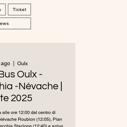
a
Ticket
ews
 ago
  |  
Oulx
Bus Oulx -
ia -Névache |
te 2025
 alle ore 12:00 dal centro di
Névache Roubion (12:05), Pian
ecchia Stazione (12:40) e arrivo