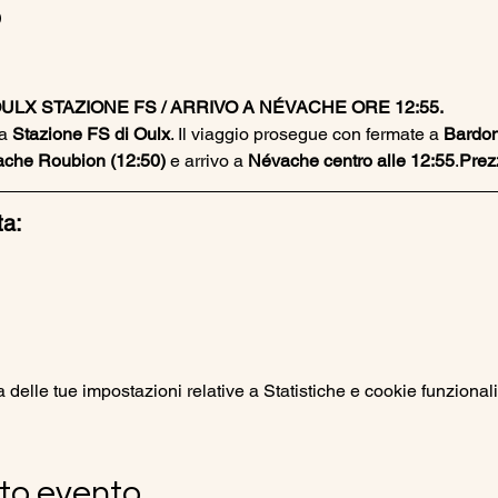
o
ULX STAZIONE FS / ARRIVO A NÉVACHE ORE 12:55. 
a 
Stazione FS di Oulx
. Il viaggio prosegue con fermate a 
Bardon
che Roubion (12:50)
 e arrivo a 
Névache centro alle 12:55
.
Prezz
ta:
elle tue impostazioni relative a Statistiche e cookie funzionali
to evento