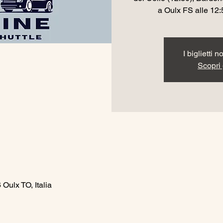
a Oulx FS alle 12:
I biglietti 
Scopri g
Oulx TO, Italia