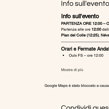
Info sull'event
Info sull'evento
PARTENZA ORE 12:00 – O
Partenza alle ore 
12:00
 dall
Pian del Colle (12:25)
, 
Néva
Orari e Fermate Anda
Oulx FS – ore 12:00
Mostra di più
Google Maps è stato bloccato a causa d
Condividi ques