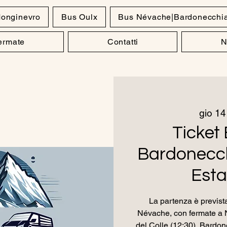
onginevro
Bus Oulx
Bus Névache|Bardonecchi
Fermate
Contatti
N
gio 14
Ticket 
Bardonecch
Esta
La partenza è prevista
Névache, con fermate a 
del Colle (12:30), Bardon