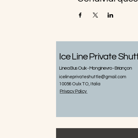
Ice Line Private Shut
Linea Bus Oulx - Monginevro - Briançon
icelineprivateshuttle@gmail.com
10056 Oulx TO, Italia
Privacy
Policy