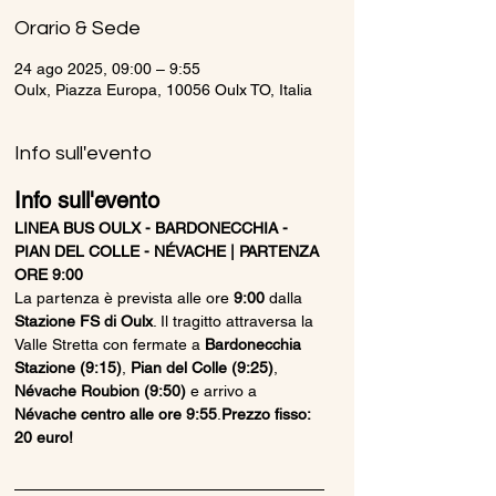
Orario & Sede
24 ago 2025, 09:00 – 9:55
Oulx, Piazza Europa, 10056 Oulx TO, Italia
Info sull'evento
Info sull'evento
LINEA BUS OULX - BARDONECCHIA - 
PIAN DEL COLLE - NÉVACHE | PARTENZA 
ORE 9:00
La partenza è prevista alle ore 
9:00
 dalla 
Stazione FS di Oulx
. Il tragitto attraversa la 
Valle Stretta con fermate a 
Bardonecchia 
Stazione (9:15)
, 
Pian del Colle (9:25)
, 
Névache Roubion (9:50)
 e arrivo a 
Névache centro alle ore 9:55
.
Prezzo fisso: 
20 euro!