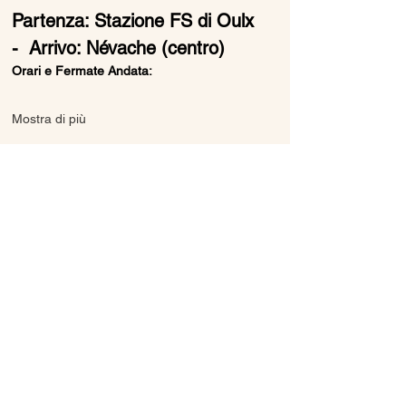
Partenza: Stazione FS di Oulx 
-  Arrivo: Névache (centro)
Orari e Fermate Andata:
Mostra di più
Condividi questo evento
Ice Line Private Shuttle
Linea Bus Oulx - Monginevro - Briançon
icelineprivateshuttle@gmail.com
10056 Oulx TO, Italia