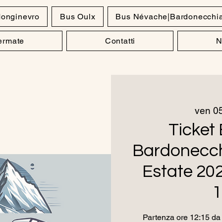
onginevro
Bus Oulx
Bus Névache|Bardonecchi
Fermate
Contatti
N
ven 05
Ticket 
Bardonecch
Estate 20
1
Partenza ore 12:15 da 