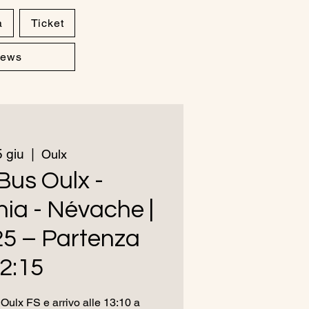
a
Ticket
ews
 giu
  |  
Oulx
Bus Oulx -
ia - Névache |
25 – Partenza
2:15
Oulx FS e arrivo alle 13:10 a