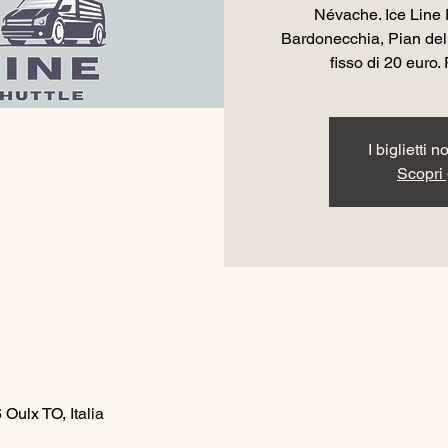
Névache. Ice Line 
Bardonecchia, Pian del
fisso di 20 euro. 
I biglietti 
Scopri g
Oulx TO, Italia