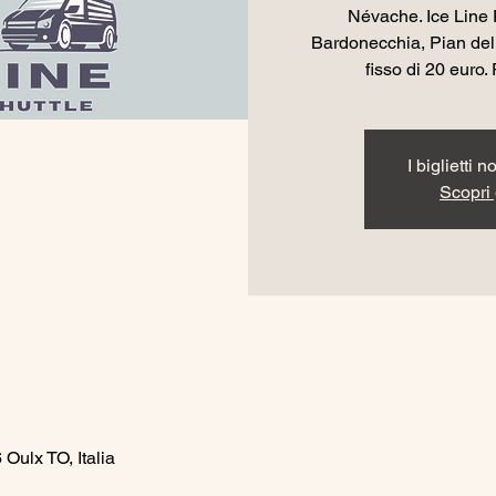
Névache. Ice Line 
Bardonecchia, Pian del
fisso di 20 euro. 
I biglietti 
Scopri g
Oulx TO, Italia