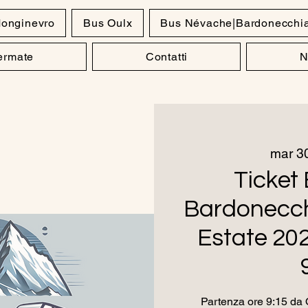
onginevro
Bus Oulx
Bus Névache|Bardonecchi
Fermate
Contatti
N
mar 30
Ticket 
Bardonecch
Estate 20
Partenza ore 9:15 da O