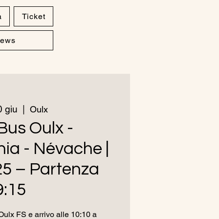
a
Ticket
ews
 giu
  |  
Oulx
Bus Oulx -
ia - Névache |
25 – Partenza
9:15
ulx FS e arrivo alle 10:10 a