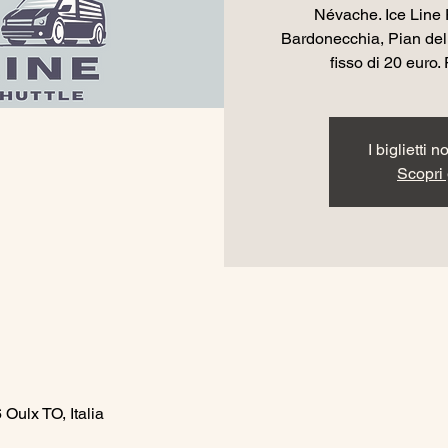
Névache. Ice Line 
Bardonecchia, Pian del
fisso di 20 euro. 
I biglietti 
Scopri g
Oulx TO, Italia