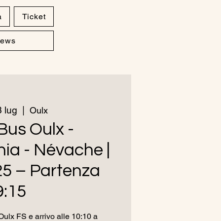
a
Ticket
ews
 lug
  |  
Oulx
Bus Oulx -
ia - Névache |
25 – Partenza
9:15
ulx FS e arrivo alle 10:10 a