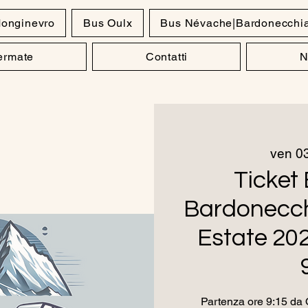
onginevro
Bus Oulx
Bus Névache|Bardonecchi
Fermate
Contatti
N
ven 03
Ticket 
Bardonecch
Estate 20
Partenza ore 9:15 da O