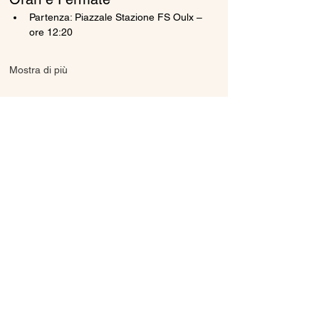
Partenza: Piazzale Stazione FS Oulx – 
ore 12:20
Mostra di più
Condividi questo evento
Ice Line Private Shuttle
Linea Bus Oulx - Monginevro - Briançon
icelineprivateshuttle@gmail.com
10056 Oulx TO, Italia
Privacy
Policy