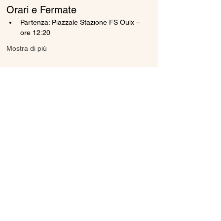
Orari e Fermate
Partenza: Piazzale Stazione FS Oulx – 
ore 12:20
Mostra di più
Condividi questo evento
Ice Line Private Shuttle
Linea Bus Oulx - Monginevro - Briançon
icelineprivateshuttle@gmail.com
10056 Oulx TO, Italia
Privacy
Policy